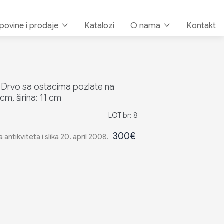
upovine i prodaje
Katalozi
O nama
Kontakt
 Drvo sa ostacima pozlate na
cm, širina: 11 cm
LOT br: 8
300€
a antikviteta i slika 20. april 2008.