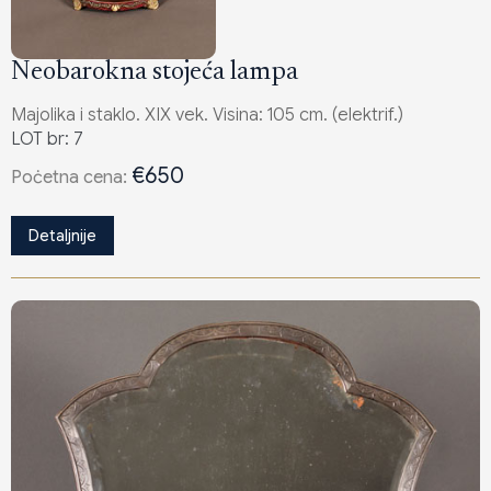
Neobarokna stojeća lampa
Majolika i staklo. XIX vek. Visina: 105 cm. (elektrif.)
LOT br: 7
€650
Poċetna cena:
Detaljnije