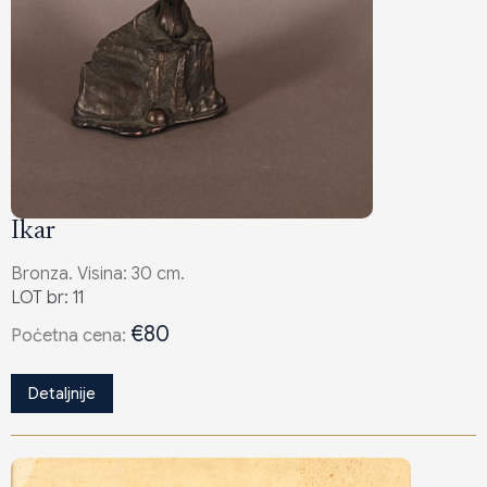
Ikar
Bronza. Visina: 30 cm.
LOT br: 11
€80
Poċetna cena:
Detaljnije