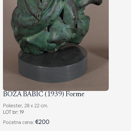
BOŽA BABIĆ (1939) Forme
Poliester, 28 x 22 cm.
LOT br: 19
€200
Poċetna cena: