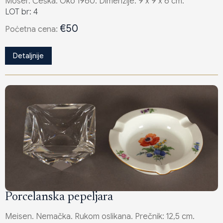
Moser. Češka. Oko 1960. Dimenzije: 9 x 9 x 6 cm.
LOT br: 4
€50
Poċetna cena:
Detaljnije
Porcelanska pepeljara
Meisen. Nemačka. Rukom oslikana. Prečnik: 12,5 cm.