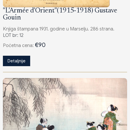
"L'Armée d'Orient"(1915-1918) Gustave
Gouin
Knjiga štampana 1931. godine u Marselju. 286 strana.
LOT br: 12
€90
Poċetna cena:
Detaljnije