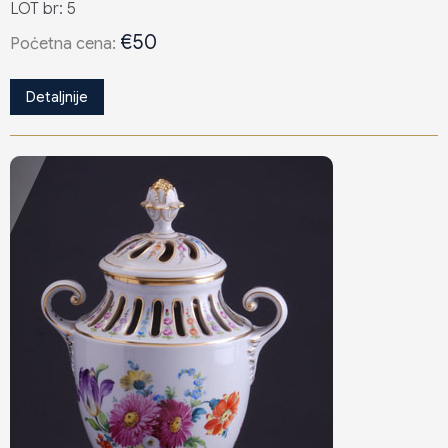
LOT br: 5
€50
Poċetna cena:
Detaljnije