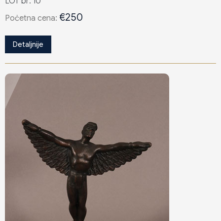
LOT br: 10
€250
Poċetna cena:
Detaljnije