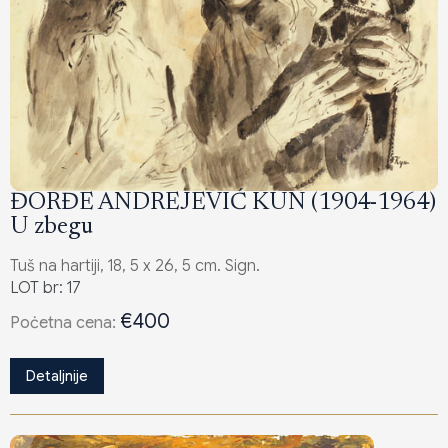
ĐORĐE ANDREJEVIĆ KUN (1904-1964)
U zbegu
Tuš na hartiji, 18, 5 x 26, 5 cm. Sign.
LOT br: 17
€400
Poċetna cena:
Detaljnije