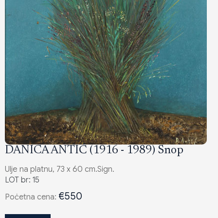
DANICA ANTIĆ (1916 - 1989) Snop
Ulje na platnu, 73 x 60 cm.Sign.
LOT br: 15
€550
Poċetna cena: