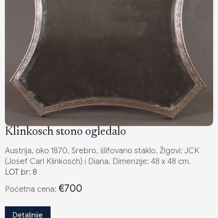
Klinkosch stono ogledalo
Austrija, oko 1870. Srebro, šlifovano staklo. Žigovi: JCK
(Josef Carl Klinkosch) i Diana. Dimenzije: 48 x 48 cm.
LOT br: 8
€700
Poċetna cena:
Detaljnije