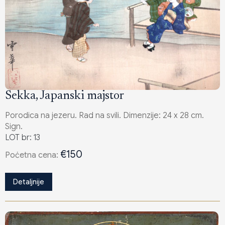
Sekka, Japanski majstor
Porodica na jezeru. Rad na svili. Dimenzije: 24 x 28 cm.
Sign.
LOT br: 13
€150
Poċetna cena:
Detaljnije