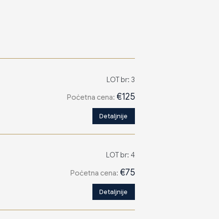
LOT br: 3
€125
Poċetna cena:
Detaljnije
LOT br: 4
€75
Poċetna cena:
Detaljnije