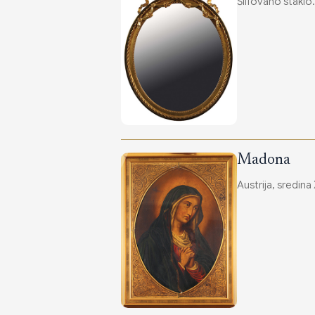
Šlifovano staklo
Madona
Austrija, sredina