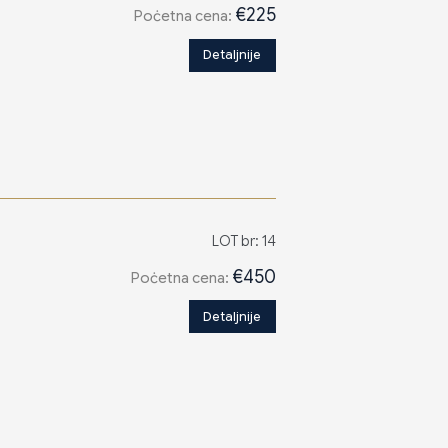
€225
Poċetna cena:
Detaljnije
LOT br: 14
€450
Poċetna cena:
Detaljnije