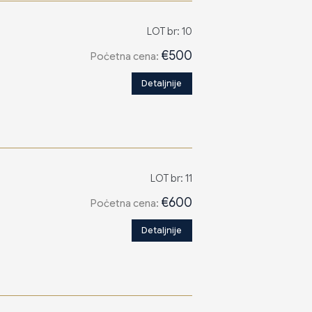
LOT br: 10
€500
Poċetna cena:
Detaljnije
LOT br: 11
€600
Poċetna cena:
Detaljnije