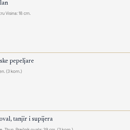
lan
u Visina: 18 cm.
ske pepeljare
n. (3 kom.)
val, tanjir i supijera
e, Thun. Prečnik ovala: 39 cm. (3 kom.)