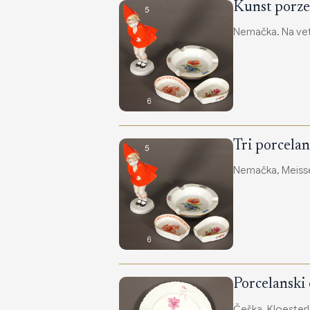
Kunst porze
Nemačka. Na vetr
Tri porcelan
Nemačka, Meisse
Porcelanski o
Češka. Kloesterl