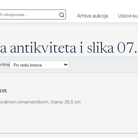
Arhiva aukcija
Uslovi k
a antikviteta i slika 07
rtiraj
kon
loralnom ornamentikom. Visina: 28,5 cm