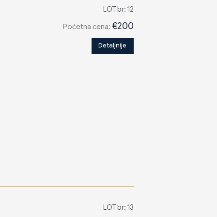
LOT br: 12
€200
Poċetna cena:
Detaljnije
LOT br: 13