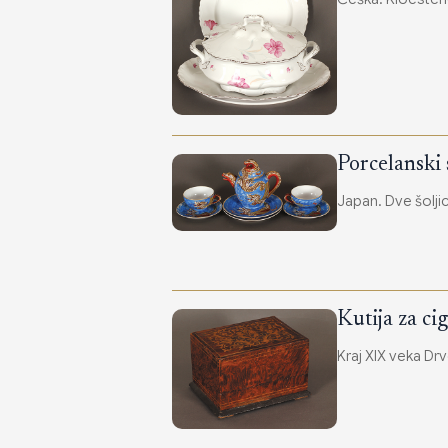
Porcelanski 
Japan. Dve šoljic
Kutija za ci
Kraj XIX veka Drv