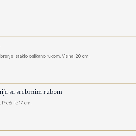
a
renje, staklo oslikano rukom. Visina: 20 cm.
inija sa srebrnim rubom
 Prečnik: 17 cm.