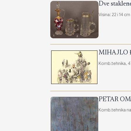
Dve staklen
Visina: 22 i 14 cm
MIHAJLO Đ
Komb.tehnika, 4
PETAR OMČI
Komb.tehnika na 