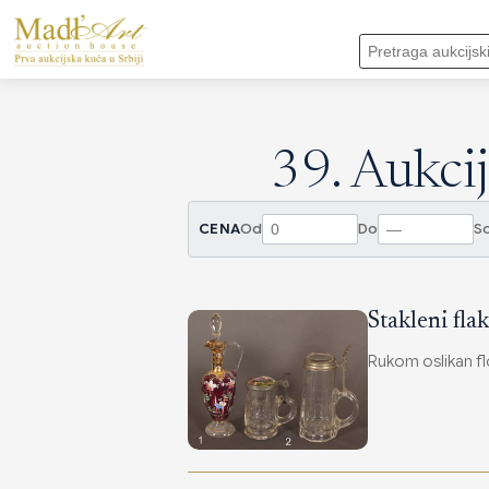
39. Aukcij
CENA
Od
Do
So
Stakleni fla
Rukom oslikan f