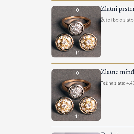
Zlatni prst
Žuto i belo zlato
Zlatne minđ
Težina zlata: 4,4