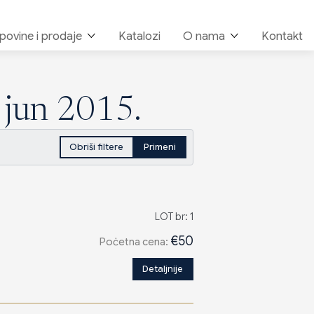
upovine i prodaje
Katalozi
O nama
Kontakt
. jun 2015.
Obriši filtere
Primeni
LOT br: 1
€50
Poċetna cena:
Detaljnije