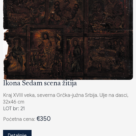
Ikona Sedam scena žitija
Kraj XVIII veka, severna Grčka-južna Srbija. Ulje na dasci,
32x46 cm
LOT br: 21
€350
Poċetna cena:
Detaljnije