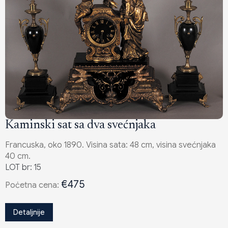
Kaminski sat sa dva svećnjaka
Francuska, oko 1890. Visina sata: 48 cm, visina svećnjaka
40 cm.
LOT br: 15
€475
Poċetna cena:
Detaljnije