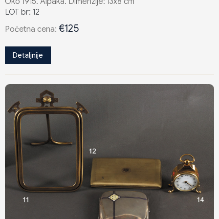
Oko 1915. Alpaka. Dimenzije: 13x8 cm
LOT br: 12
€125
Poċetna cena:
Detaljnije