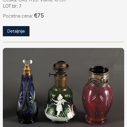
LOT br: 7
€75
Poċetna cena:
Detaljnije