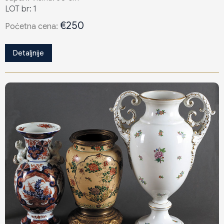
LOT br: 1
€250
Poċetna cena:
Detaljnije