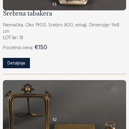
Srebrna tabakera
Nemačka. Oko 1900. Srebro 800, emajl. Dimenzije: 9x8
cm
LOT br: 13
€150
Poċetna cena:
Detaljnije