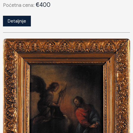
€400
Poċetna cena:
Detaljnije