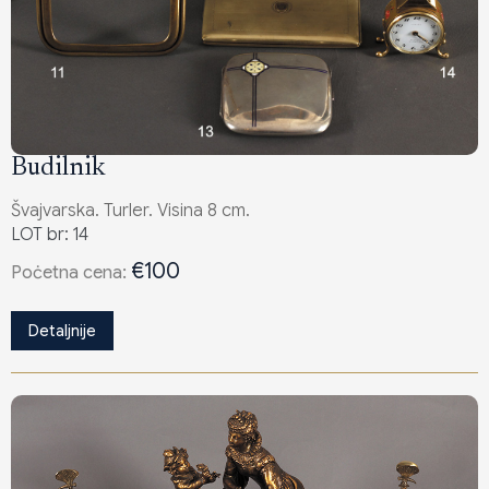
Budilnik
Švajvarska. Turler. Visina 8 cm.
LOT br: 14
€100
Poċetna cena:
Detaljnije