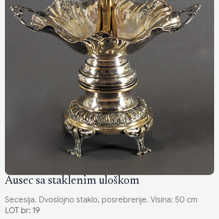
Ausec sa staklenim uloškom
Secesija. Dvoslojno staklo, posrebrenje. Visina: 50 cm
LOT br: 19