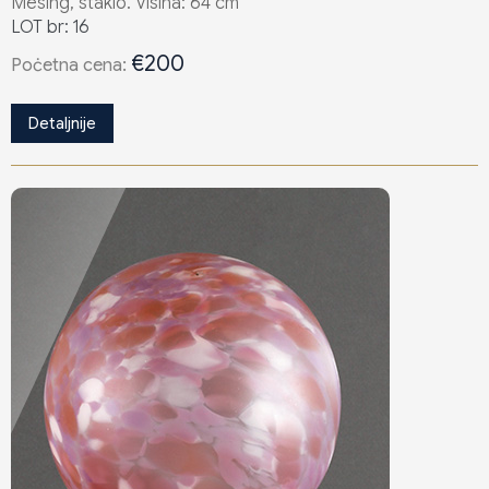
Mesing, staklo. Visina: 64 cm
LOT br: 16
€200
Poċetna cena:
Detaljnije