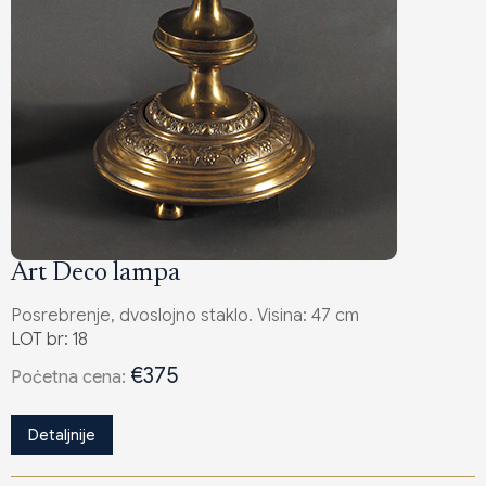
Art Deco lampa
Posrebrenje, dvoslojno staklo. Visina: 47 cm
LOT br: 18
€375
Poċetna cena:
Detaljnije