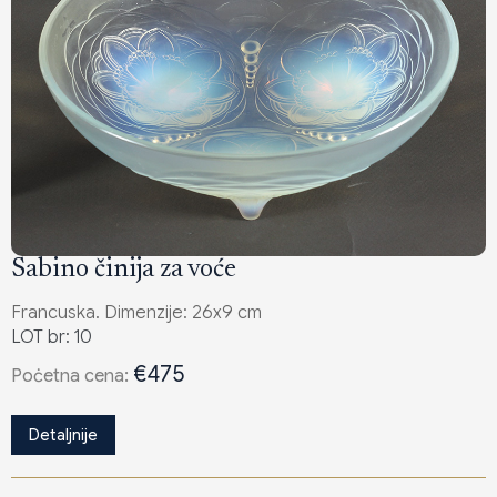
Sabino činija za voće
Francuska. Dimenzije: 26x9 cm
LOT br: 10
€475
Poċetna cena:
Detaljnije