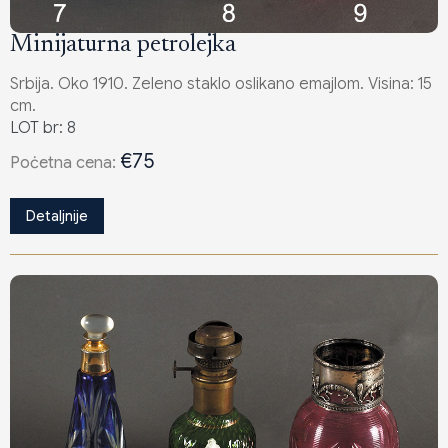
Minijaturna petrolejka
Srbija. Oko 1910. Zeleno staklo oslikano emajlom. Visina: 15
cm.
LOT br: 8
€75
Poċetna cena:
Detaljnije