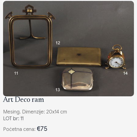
Art Deco ram
Mesing. Dimenzije: 20x14 cm
LOT br: 11
€75
Poċetna cena: