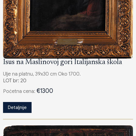
Isus na Maslinovoj gori Italijanska škola
Ulje na platnu, 39x30 cm Oko 1700.
LOT br: 20
€1300
Poċetna cena:
Detaljnije