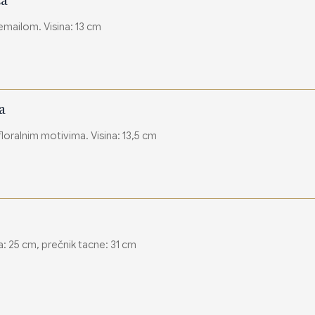
za
mailom. Visina: 13 cm
a
loralnim motivima. Visina: 13,5 cm
ika: 25 cm, prečnik tacne: 31 cm