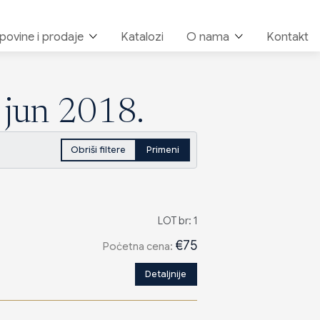
upovine i prodaje
Katalozi
O nama
Kontakt
. jun 2018.
Obriši filtere
Primeni
LOT br: 1
€75
Poċetna cena:
Detaljnije