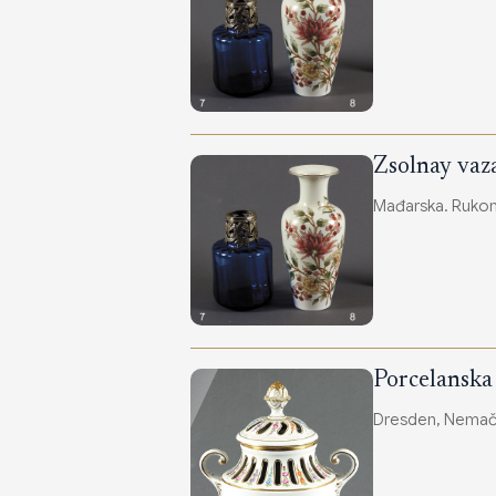
Zsolnay vaz
Mađarska. Rukom 
Porcelanska