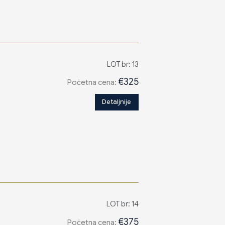
LOT br: 13
€325
Poċetna cena:
Detaljnije
LOT br: 14
€375
Poċetna cena: