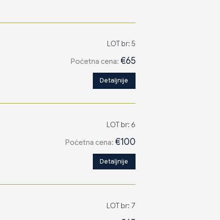
LOT br: 5
€65
Poċetna cena:
Detaljnije
LOT br: 6
€100
Poċetna cena:
Detaljnije
LOT br: 7