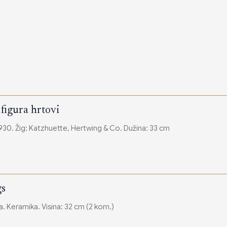
figura hrtovi
30. Žig: Katzhuette, Hertwing & Co. Dužina: 33 cm
gs
Kina, kraj XIX veka. Keramika. Visina: 32 cm (2 kom.)