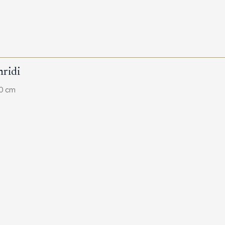
hridi
30 cm