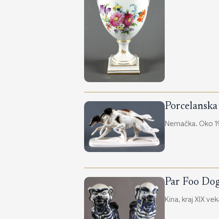
Porcelanska 
Nemačka. Oko 19
Par Foo Do