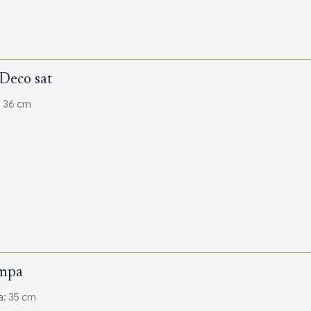
 Deco sat
: 36 cm
ampa
na: 35 cm