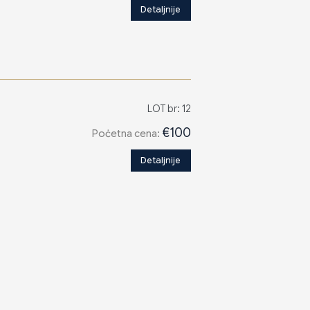
Detaljnije
LOT br: 12
€100
Poċetna cena:
Detaljnije