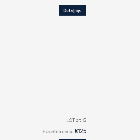
Detaljnije
LOT br: 15
€125
Poċetna cena: