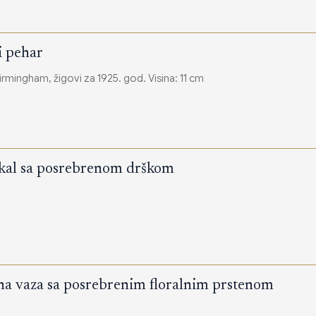
i pehar
 Birmingham, žigovi za 1925. god. Visina: 11 cm
okal sa posrebrenom drškom
ena vaza sa posrebrenim floralnim prstenom