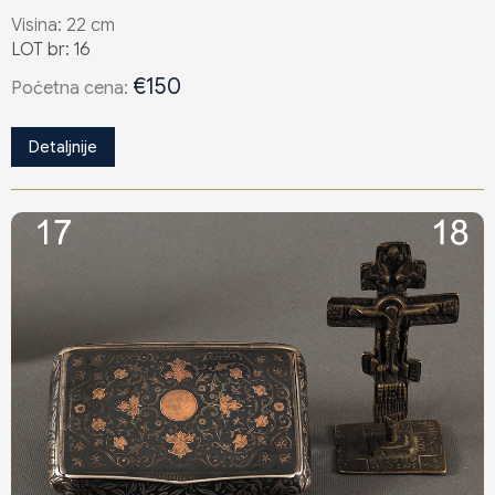
Visina: 22 cm
LOT br: 16
€150
Poċetna cena:
Detaljnije