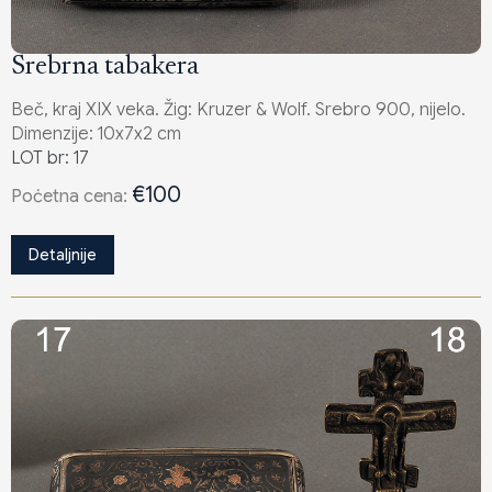
Srebrna tabakera
Beč, kraj XIX veka. Žig: Kruzer & Wolf. Srebro 900, nijelo.
Dimenzije: 10x7x2 cm
LOT br: 17
€100
Poċetna cena:
Detaljnije