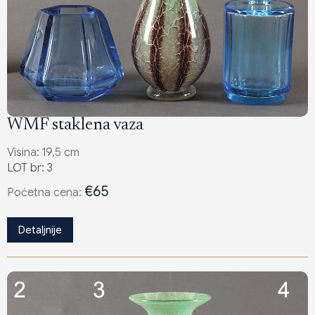
WMF staklena vaza
Visina: 19,5 cm
LOT br: 3
€65
Poċetna cena:
Detaljnije