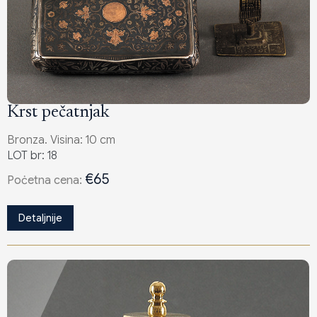
Krst pečatnjak
Bronza. Visina: 10 cm
LOT br: 18
€65
Poċetna cena:
Detaljnije