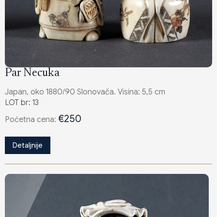
Par Necuka
Japan, oko 1880/90 Slonovača. Visina: 5,5 cm
LOT br: 13
€250
Poċetna cena:
Detaljnije