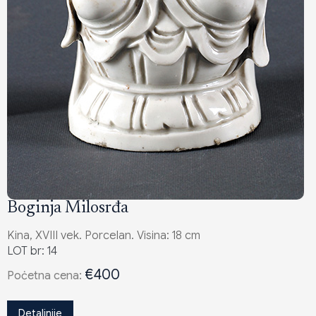
Boginja Milosrđa
Kina, XVIII vek. Porcelan. Visina: 18 cm
LOT br: 14
€400
Poċetna cena:
Detaljnije