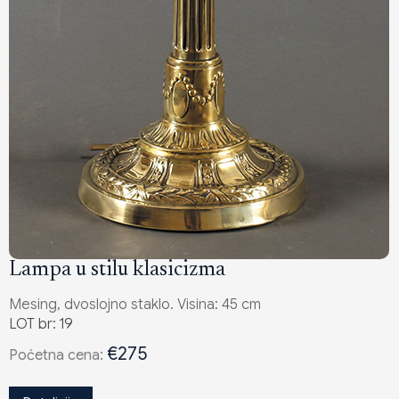
Lampa u stilu klasicizma
Mesing, dvoslojno staklo. Visina: 45 cm
LOT br: 19
€275
Poċetna cena: