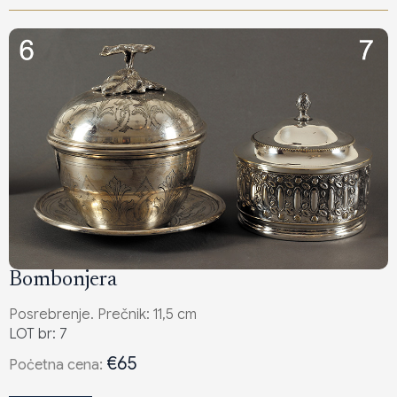
Bombonjera
Posrebrenje. Prečnik: 11,5 cm
LOT br: 7
€65
Poċetna cena: