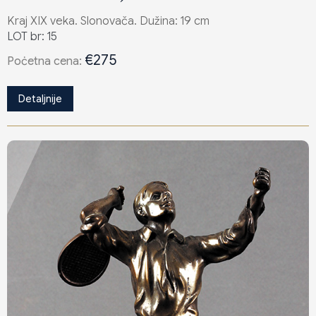
Kraj XIX veka. Slonovača. Dužina: 19 cm
LOT br: 15
€275
Poċetna cena:
Detaljnije