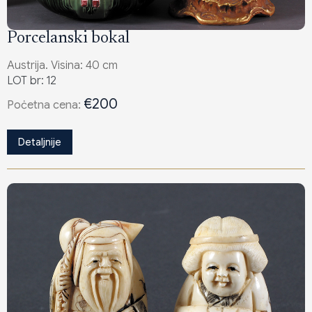
Porcelanski bokal
Austrija. Visina: 40 cm
LOT br: 12
€200
Poċetna cena:
Detaljnije