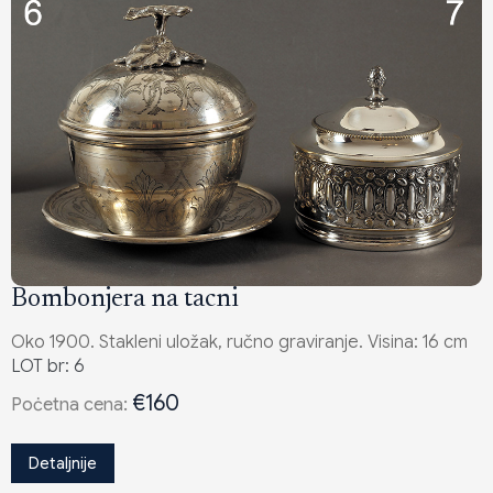
Bombonjera na tacni
Oko 1900. Stakleni uložak, ručno graviranje. Visina: 16 cm
LOT br: 6
€160
Poċetna cena:
Detaljnije