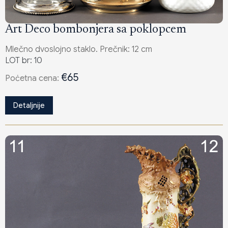
Art Deco bombonjera sa poklopcem
Mlečno dvoslojno staklo. Prečnik: 12 cm
LOT br: 10
€65
Poċetna cena:
Detaljnije