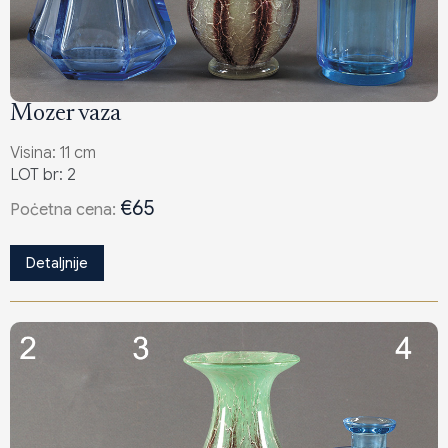
Mozer vaza
Visina: 11 cm
LOT br: 2
€65
Poċetna cena:
Detaljnije