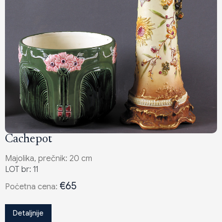
Cachepot
Majolika, prečnik: 20 cm
LOT br: 11
€65
Poċetna cena:
Detaljnije