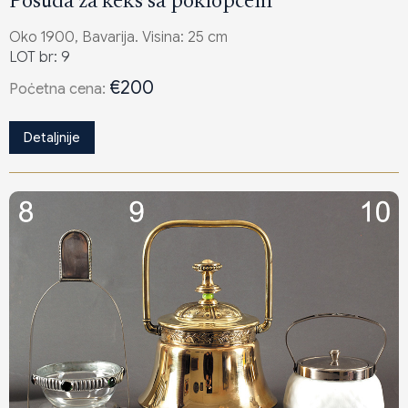
Posuda za keks sa poklopcem
Oko 1900, Bavarija. Visina: 25 cm
LOT br: 9
€200
Poċetna cena:
Detaljnije