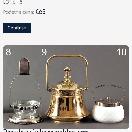
LOT br: 8
€65
Poċetna cena:
Detaljnije