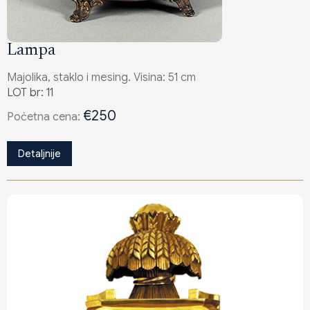
Lampa
Majolika, staklo i mesing. Visina: 51 cm
LOT br: 11
€250
Poċetna cena:
Detaljnije