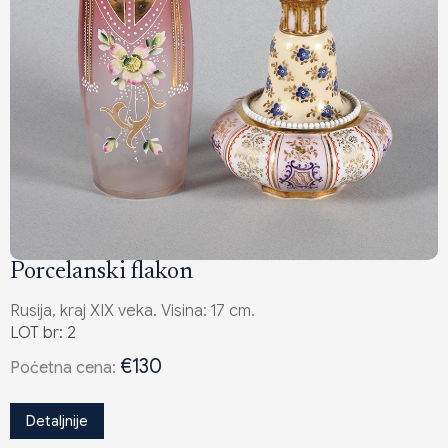
Porcelanski flakon
Rusija, kraj XIX veka. Visina: 17 cm.
LOT br: 2
€130
Poċetna cena:
Detaljnije