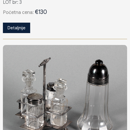
LOT br: 3
€130
Poċetna cena:
Detaljnije