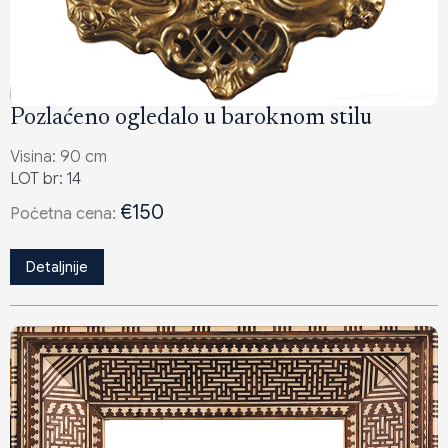
Pozlaćeno ogledalo u baroknom stilu
Visina: 90 cm
LOT br: 14
€150
Poċetna cena:
Detaljnije