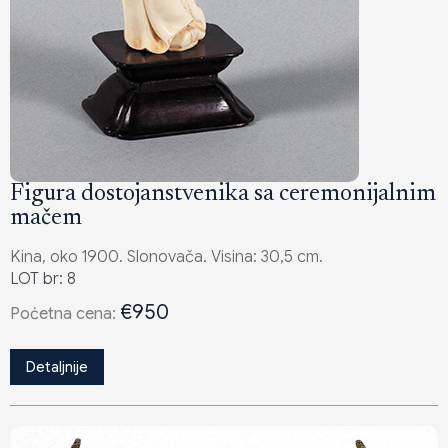
Figura dostojanstvenika sa ceremonijalnim
mačem
Kina, oko 1900. Slonovača. Visina: 30,5 cm.
LOT br: 8
€950
Poċetna cena:
Detaljnije