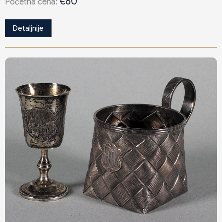
€80
Poċetna cena:
Detaljnije