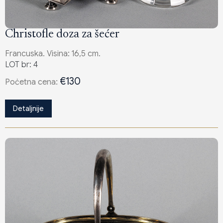
Christofle doza za šećer
Francuska. Visina: 16,5 cm.
LOT br: 4
€130
Poċetna cena:
Detaljnije