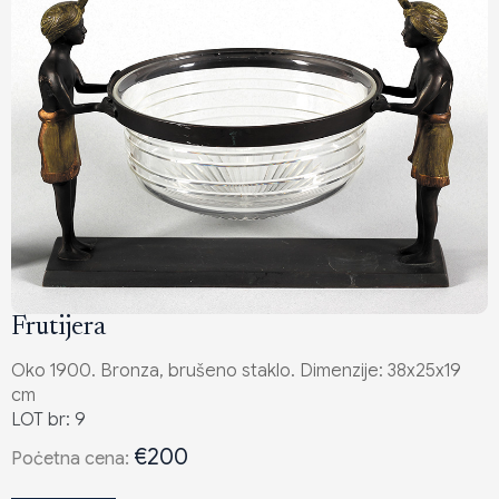
Frutijera
Oko 1900. Bronza, brušeno staklo. Dimenzije: 38x25x19
cm
LOT br: 9
€200
Poċetna cena: