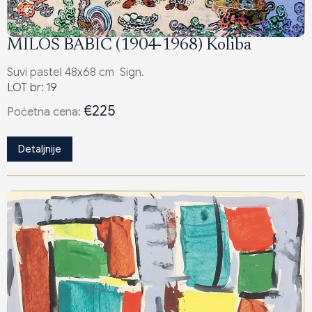
MILOŠ BABIĆ (1904-1968) Koliba
Suvi pastel 48x68 cm Sign.
LOT br: 19
€225
Poċetna cena:
Detaljnije