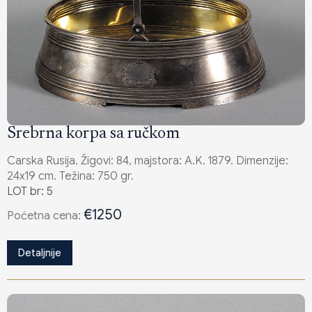
Srebrna korpa sa ručkom
Carska Rusija. Žigovi: 84, majstora: A.K. 1879. Dimenzije:
24x19 cm. Težina: 750 gr.
LOT br: 5
€1250
Poċetna cena:
Detaljnije