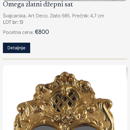
Omega zlatni džepni sat
Švajcarska. Art Deco. Zlato 585. Prečnik: 4,7 cm
LOT br: 13
€800
Poċetna cena:
Detaljnije