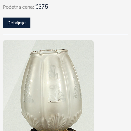
€375
Poċetna cena:
Detaljnije