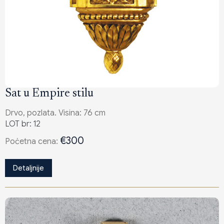
Sat u Empire stilu
Drvo, pozlata. Visina: 76 cm
LOT br: 12
€300
Poċetna cena:
Detaljnije