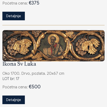
€375
Poċetna cena:
Detaljnije
Ikona Sv Luka
Oko 1700. Drvo, pozlata. 20x67 cm
LOT br: 17
€500
Poċetna cena:
Detaljnije