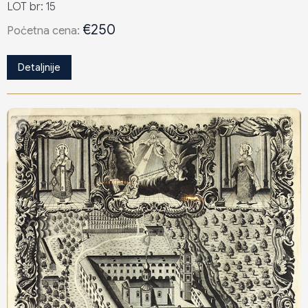
LOT br: 15
€250
Poċetna cena:
Detaljnije